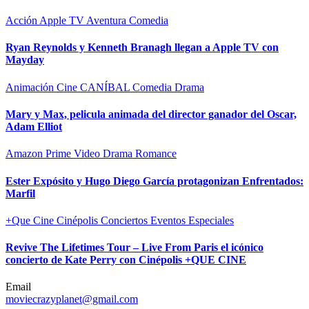
Acción
Apple TV
Aventura
Comedia
Ryan Reynolds y Kenneth Branagh llegan a Apple TV con
Mayday
Animación
Cine CANÍBAL
Comedia
Drama
Mary y Max, pelicula animada del director ganador del Oscar,
Adam Elliot
Amazon Prime Video
Drama
Romance
Ester Expósito y Hugo Diego García protagonizan Enfrentados:
Marfil
+Que Cine
Cinépolis
Conciertos
Eventos Especiales
Revive The Lifetimes Tour – Live From Paris el icónico
concierto de Kate Perry con Cinépolis +QUE CINE
Email
moviecrazyplanet@gmail.com