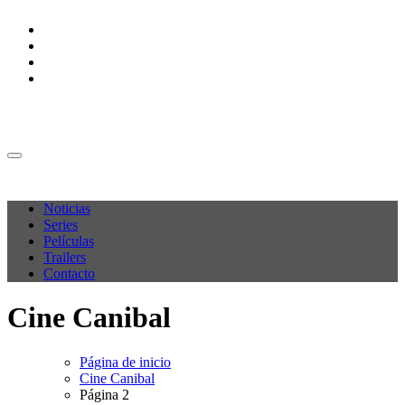
Ir
al
contenido
M C P
M C P
Noticias
Series
Películas
Trailers
Contacto
Cine Canibal
Página de inicio
Cine Canibal
Página 2