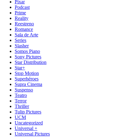
Pixar
Podcast
Prime
Reality
Reestreno
Romance
Sala de Arte
Series
Slasher
Somos Piano
Sony Pictures
Star Distribution
Star+
Stop Motion
Superhéroes
Supra Cinema
Suspenso
Teatro
Terror
Thriller
Tulip Pictures
UCM
Uncategorized
Universal +
Universal Pictures