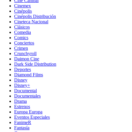
Cine Canibal
Cinemex
Cinépolis
Cinépolis Distribución
Cineteca Nacional
Clásicos
Comedia
Comics
Conciertos
Crimen
Crunchyroll
Daimon Cine
Dark Side Distribution
Deportes
Diamond Films
Disney
Disney+
Documental
Documentales
Drama
Estrenos
Europa Europa
Eventos Especiales
FanimeR
Fantasía