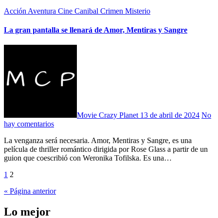
Acción
Aventura
Cine Canibal
Crimen
Misterio
La gran pantalla se llenará de Amor, Mentiras y Sangre
Movie Crazy Planet
13 de abril de 2024
No
hay comentarios
La venganza será necesaria. Amor, Mentiras y Sangre, es una
película de thriller romántico dirigida por Rose Glass a partir de un
guion que coescribió con Weronika Tofilska. Es una…
Paginación
1
2
de
« Página anterior
entradas
Lo mejor