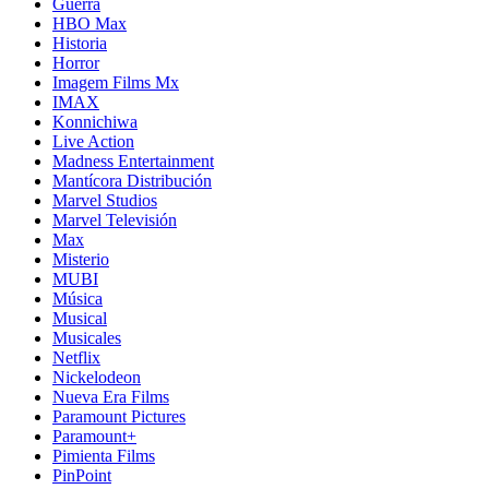
Guerra
HBO Max
Historia
Horror
Imagem Films Mx
IMAX
Konnichiwa
Live Action
Madness Entertainment
Mantícora Distribución
Marvel Studios
Marvel Televisión
Max
Misterio
MUBI
Música
Musical
Musicales
Netflix
Nickelodeon
Nueva Era Films
Paramount Pictures
Paramount+
Pimienta Films
PinPoint