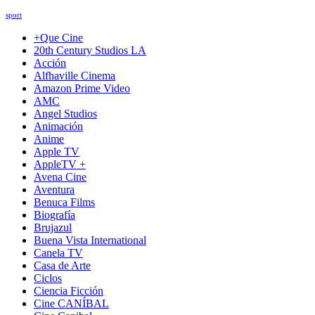
sport
+Que Cine
20th Century Studios LA
Acción
Alfhaville Cinema
Amazon Prime Video
AMC
Angel Studios
Animación
Anime
Apple TV
AppleTV +
Avena Cine
Aventura
Benuca Films
Biografía
Brujazul
Buena Vista International
Canela TV
Casa de Arte
Ciclos
Ciencia Ficción
Cine CANÍBAL