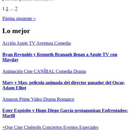
Paginación
1
2
…
7
de
Página siguiente »
entradas
Lo mejor
Acción
Apple TV
Aventura
Comedia
Ryan Reynolds y Kenneth Branagh llegan a Apple TV con
Mayday
Animación
Cine CANÍBAL
Comedia
Drama
Mary y Max, pelicula animada del director ganador del Oscar,
Adam Elliot
Amazon Prime Video
Drama
Romance
Ester Expósito y Hugo Diego García protagonizan Enfrentados:
Marfil
+Que Cine
Cinépolis
Conciertos
Eventos Especiales