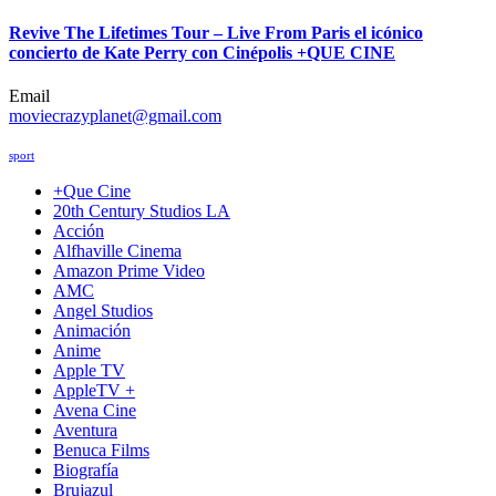
Revive The Lifetimes Tour – Live From Paris el icónico
concierto de Kate Perry con Cinépolis +QUE CINE
Email
moviecrazyplanet@gmail.com
sport
+Que Cine
20th Century Studios LA
Acción
Alfhaville Cinema
Amazon Prime Video
AMC
Angel Studios
Animación
Anime
Apple TV
AppleTV +
Avena Cine
Aventura
Benuca Films
Biografía
Brujazul