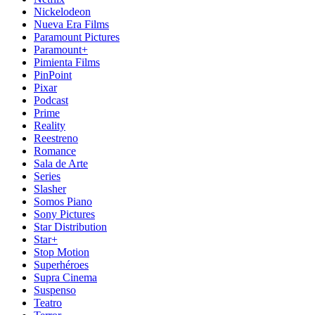
Nickelodeon
Nueva Era Films
Paramount Pictures
Paramount+
Pimienta Films
PinPoint
Pixar
Podcast
Prime
Reality
Reestreno
Romance
Sala de Arte
Series
Slasher
Somos Piano
Sony Pictures
Star Distribution
Star+
Stop Motion
Superhéroes
Supra Cinema
Suspenso
Teatro