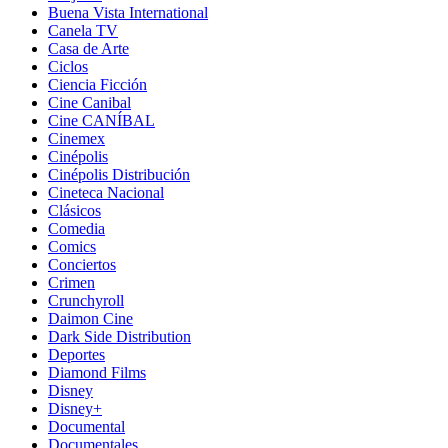
Buena Vista International
Canela TV
Casa de Arte
Ciclos
Ciencia Ficción
Cine Canibal
Cine CANÍBAL
Cinemex
Cinépolis
Cinépolis Distribución
Cineteca Nacional
Clásicos
Comedia
Comics
Conciertos
Crimen
Crunchyroll
Daimon Cine
Dark Side Distribution
Deportes
Diamond Films
Disney
Disney+
Documental
Documentales