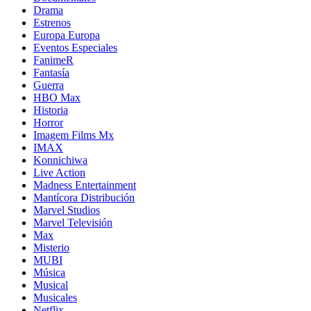
Drama
Estrenos
Europa Europa
Eventos Especiales
FanimeR
Fantasía
Guerra
HBO Max
Historia
Horror
Imagem Films Mx
IMAX
Konnichiwa
Live Action
Madness Entertainment
Mantícora Distribución
Marvel Studios
Marvel Televisión
Max
Misterio
MUBI
Música
Musical
Musicales
Netflix