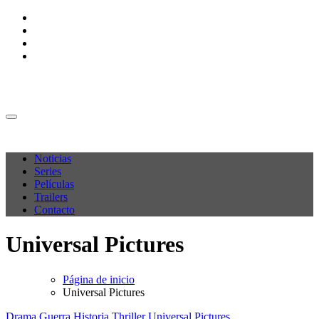
Ir
al
contenido
M C P
M C P
Noticias
Series
Películas
Trailers
Contacto
Universal Pictures
Página de inicio
Universal Pictures
Drama
Guerra
Historia
Thriller
Universal Pictures