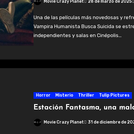
Movie Crazy Planet
28 de marzo de 2025
Una de las películas más novedosas y refr
Vampira Humanista Busca Suicida se estren
independientes y salas en Cinépolis…
Horror
Misterio
Thriller
Tulip Pictures
Estación Fantasma, una mald
Movie Crazy Planet
31 de diciembre de 2