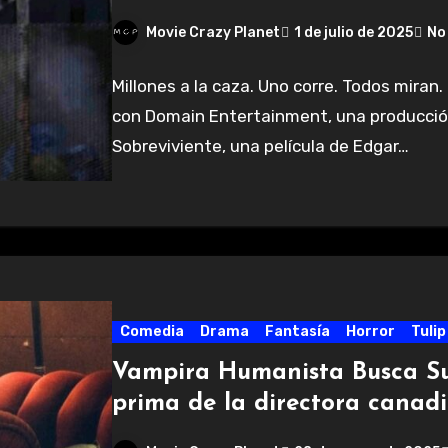
Movie Crazy Planet
1 de julio de 2025
No
Millones a la caza. Uno corre. Todos mira
con Domain Entertainment, una producción
Sobreviviente, una película de Edgar…
Comedia
Drama
Fantasía
Horror
Tulip
Vampira Humanista Busca Sui
prima de la directora canadi