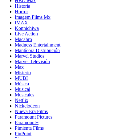
HBO Max
Historia
Horror
Imagem Films Mx
IMAX
Konnichiwa
Live Action
Macabro
Madness Entertainment
Mantícora Distribución
Marvel Studios
Marvel Televisión
Max
Misterio
MUBI
Música
Musical
Musicales
Netflix
Nickelodeon
Nueva Era Films
Paramount Pictures
Paramount+
Pimienta Films
PinPoint