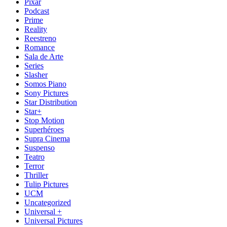
Pixar
Podcast
Prime
Reality
Reestreno
Romance
Sala de Arte
Series
Slasher
Somos Piano
Sony Pictures
Star Distribution
Star+
Stop Motion
Superhéroes
Supra Cinema
Suspenso
Teatro
Terror
Thriller
Tulip Pictures
UCM
Uncategorized
Universal +
Universal Pictures