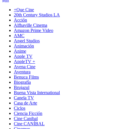
sport
+Que Cine
20th Century Studios LA
Acción
Alfhaville Cinema
Amazon Prime Video
AMC
Angel Studios
Animación
Anime
Apple TV
AppleTV +
Avena Cine
Aventura
Benuca Films
Biografía
Brujazul
Buena Vista International
Canela TV
Casa de Arte
Ciclos
Ciencia Ficción
Cine Canibal
Cine CANÍBAL
Cinemex