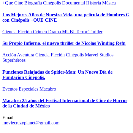
+Que Cine
Biografía
Cinépolis
Documental
Historia
Música
Los Mejores Años de Nuestra Vida, una película de Hombres G
con Cinépolis +QUE CINE
Ciencia Ficción
Crimen
Drama
MUBI
Terror
Thriller
Su Propio Infierno, el nuevo thriller de Nicolas Winding Refn
Acción
Aventura
Ciencia Ficción
Cinépolis
Marvel Studios
Superhéroes
Funciones Relajadas de Spider-Man: Un Nuevo Día de
Fundación Cinépolis.
Eventos Especiales
Macabro
Macabro 25 años del Festival Internacional de Cine de Horror
de la Ciudad de México
Email
moviecrazyplanet@gmail.com