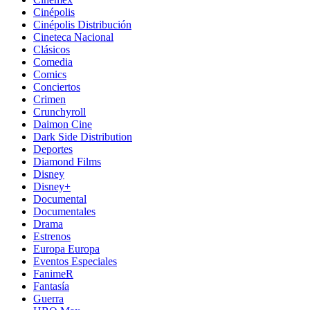
Cinépolis
Cinépolis Distribución
Cineteca Nacional
Clásicos
Comedia
Comics
Conciertos
Crimen
Crunchyroll
Daimon Cine
Dark Side Distribution
Deportes
Diamond Films
Disney
Disney+
Documental
Documentales
Drama
Estrenos
Europa Europa
Eventos Especiales
FanimeR
Fantasía
Guerra