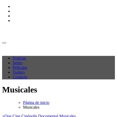
Ir
al
contenido
M C P
M C P
Noticias
Series
Películas
Trailers
Contacto
Musicales
Página de inicio
Musicales
+Que Cine
Cinépolis
Documental
Musicales