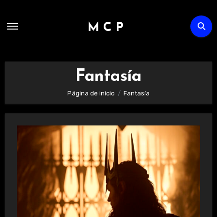
Ir
al
M C P
contenido
Fantasía
Página de inicio
Fantasía