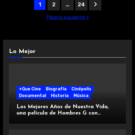
Paginación
1
2
…
24
de
Página siguiente »
entradas
Lo Mejor
+Que Cine
Biografía
Cinépolis
Documental
Historia
Música
Los Mejores Años de Nuestra Vida,
una película de Hombres G con
Cinépolis +QUE CINE