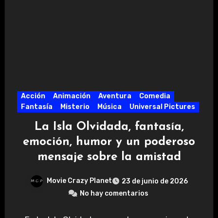
Acción
Animación
Aventura
Comedia
Fantasía
Misterio
Música
Universal Pictures
La Isla Olvidada, fantasía,
emoción, humor y un poderoso
mensaje sobre la amistad
Movie Crazy Planet
23 de junio de 2026
No hay comentarios