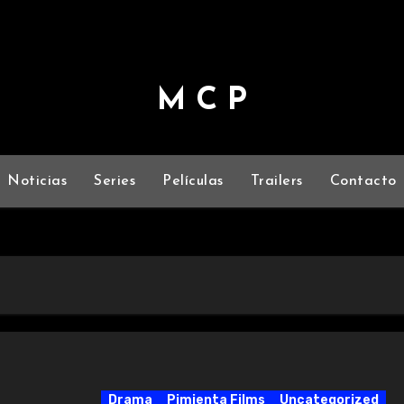
M C P
Noticias
Series
Películas
Trailers
Contacto
Drama
Pimienta Films
Uncategorized