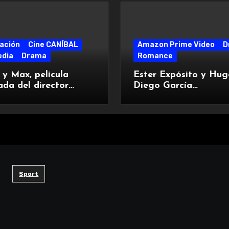
ación
Cine CANÍBAL
Amazon Prime Video
D
dia
Drama
Romance
y Max, pelicula
Ester Expósito y Hug
da del director
Diego García
dor del Oscar, Adam
protagonizan Enfrent
Marfil
Sport