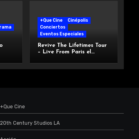
+Que Cine
Cinépolis
rama
Conciertos
Eventos Especiales
o
Revive The Lifetimes Tour
– Live From Paris el
ados:
icónico concierto de Kate
Perry con Cinépolis +QUE
CINE
+Que Cine
20th Century Studios LA