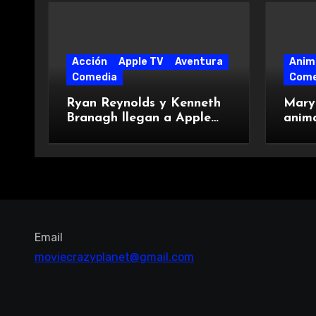
Acción
Apple TV
Aventura
Anim
Comedia
Come
Ryan Reynolds y Kenneth
Mary 
Branagh llegan a Apple
anima
TV con Mayday
gana
Elliot
Email
moviecrazyplanet@gmail.com