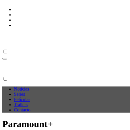
Ir
al
contenido
M C P
M C P
Noticias
Series
Películas
Trailers
Contacto
Paramount+