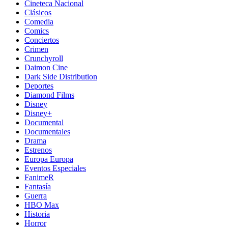
Cineteca Nacional
Clásicos
Comedia
Comics
Conciertos
Crimen
Crunchyroll
Daimon Cine
Dark Side Distribution
Deportes
Diamond Films
Disney
Disney+
Documental
Documentales
Drama
Estrenos
Europa Europa
Eventos Especiales
FanimeR
Fantasía
Guerra
HBO Max
Historia
Horror