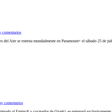
y comentarios
ro del Aire se estrena mundialmente en Paramount+ el sábado 25 de julio,
ay comentarios
 (nominado al Emmy® y cocreador de Ozark), se estrenará exclusivamen