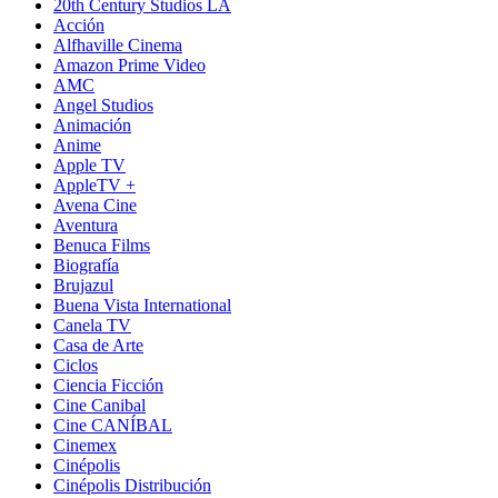
20th Century Studios LA
Acción
Alfhaville Cinema
Amazon Prime Video
AMC
Angel Studios
Animación
Anime
Apple TV
AppleTV +
Avena Cine
Aventura
Benuca Films
Biografía
Brujazul
Buena Vista International
Canela TV
Casa de Arte
Ciclos
Ciencia Ficción
Cine Canibal
Cine CANÍBAL
Cinemex
Cinépolis
Cinépolis Distribución