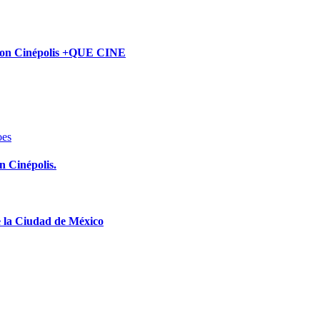
 con Cinépolis +QUE CINE
oes
 Cinépolis.
e la Ciudad de México