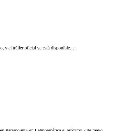
 y el tráiler oficial ya está disponible.…
te en Paramount+ en Latinoamérica el próximo 7 de mayo.…