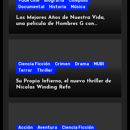
+Que Cine
Biografía
Cinépolis
Documental
Historia
Música
Los Mejores Años de Nuestra Vida,
una película de Hombres G con
Cinépolis +QUE CINE
Ciencia Ficción
Crimen
Drama
MUBI
Terror
Thriller
Su Propio Infierno, el nuevo thriller de
Nicolas Winding Refn
Acción
Aventura
Ciencia Ficción