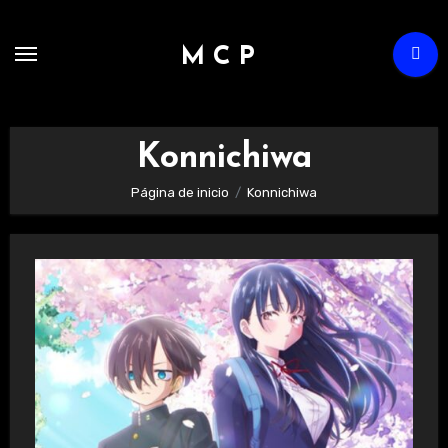
Ir
al
M C P
contenido
Konnichiwa
Página de inicio
Konnichiwa