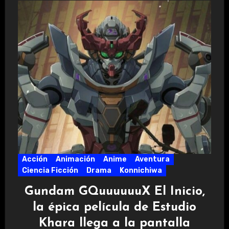
Acción
Animación
Anime
Aventura
Ciencia Ficción
Drama
Konnichiwa
Gundam GQuuuuuuX El Inicio,
la épica película de Estudio
Khara llega a la pantalla