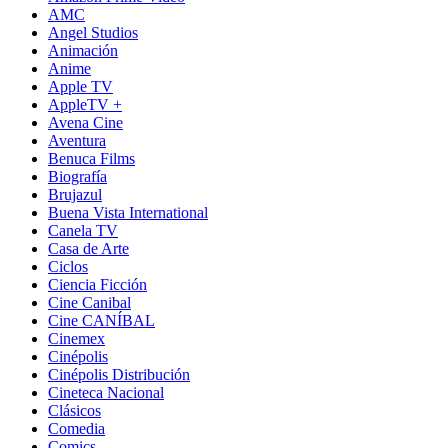
AMC
Angel Studios
Animación
Anime
Apple TV
AppleTV +
Avena Cine
Aventura
Benuca Films
Biografía
Brujazul
Buena Vista International
Canela TV
Casa de Arte
Ciclos
Ciencia Ficción
Cine Canibal
Cine CANÍBAL
Cinemex
Cinépolis
Cinépolis Distribución
Cineteca Nacional
Clásicos
Comedia
Comics