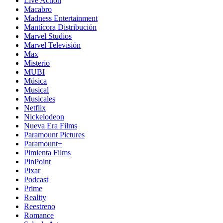
Live Action
Macabro
Madness Entertainment
Mantícora Distribución
Marvel Studios
Marvel Televisión
Max
Misterio
MUBI
Música
Musical
Musicales
Netflix
Nickelodeon
Nueva Era Films
Paramount Pictures
Paramount+
Pimienta Films
PinPoint
Pixar
Podcast
Prime
Reality
Reestreno
Romance