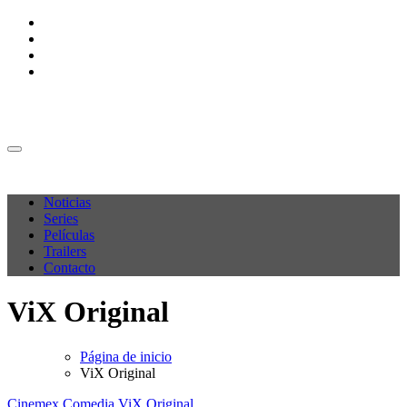
Ir
al
contenido
M C P
M C P
Noticias
Series
Películas
Trailers
Contacto
ViX Original
Página de inicio
ViX Original
Cinemex
Comedia
ViX Original