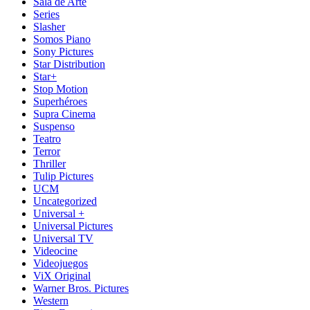
Sala de Arte
Series
Slasher
Somos Piano
Sony Pictures
Star Distribution
Star+
Stop Motion
Superhéroes
Supra Cinema
Suspenso
Teatro
Terror
Thriller
Tulip Pictures
UCM
Uncategorized
Universal +
Universal Pictures
Universal TV
Videocine
Videojuegos
ViX Original
Warner Bros. Pictures
Western