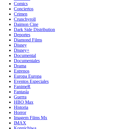
Comics
Conciertos
Crimen
Crunchyroll
Daimon Cine
Dark Side Distribution
Deportes
Diamond Films
Disney
Disney+
Documental
Documentales
Drama
Estrenos
Europa Europa
Eventos Especiales
FanimeR
Fantasía
Guerra
HBO Max
Historia
Horror
Imagem Films Mx
IMAX
Konnichiwa