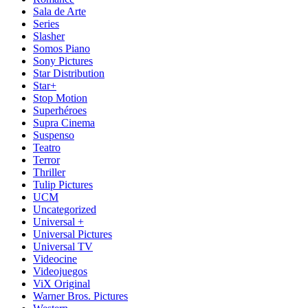
Sala de Arte
Series
Slasher
Somos Piano
Sony Pictures
Star Distribution
Star+
Stop Motion
Superhéroes
Supra Cinema
Suspenso
Teatro
Terror
Thriller
Tulip Pictures
UCM
Uncategorized
Universal +
Universal Pictures
Universal TV
Videocine
Videojuegos
ViX Original
Warner Bros. Pictures