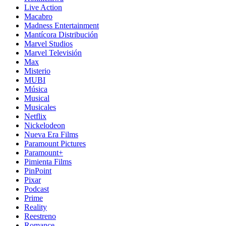
Live Action
Macabro
Madness Entertainment
Mantícora Distribución
Marvel Studios
Marvel Televisión
Max
Misterio
MUBI
Música
Musical
Musicales
Netflix
Nickelodeon
Nueva Era Films
Paramount Pictures
Paramount+
Pimienta Films
PinPoint
Pixar
Podcast
Prime
Reality
Reestreno
Romance