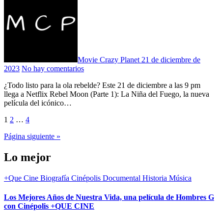
Movie Crazy Planet
21 de diciembre de
2023
No hay comentarios
¿Todo listo para la ola rebelde? Este 21 de diciembre a las 9 pm
llega a Netflix Rebel Moon (Parte 1): La Niña del Fuego, la nueva
película del icónico…
Paginación
1
2
…
4
de
Página siguiente »
entradas
Lo mejor
+Que Cine
Biografía
Cinépolis
Documental
Historia
Música
Los Mejores Años de Nuestra Vida, una película de Hombres G
con Cinépolis +QUE CINE