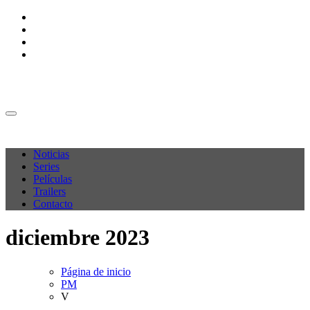
Ir
al
contenido
M C P
M C P
Noticias
Series
Películas
Trailers
Contacto
diciembre 2023
Página de inicio
PM
V