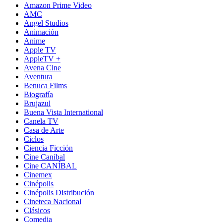
Amazon Prime Video
AMC
Angel Studios
Animación
Anime
Apple TV
AppleTV +
Avena Cine
Aventura
Benuca Films
Biografía
Brujazul
Buena Vista International
Canela TV
Casa de Arte
Ciclos
Ciencia Ficción
Cine Canibal
Cine CANÍBAL
Cinemex
Cinépolis
Cinépolis Distribución
Cineteca Nacional
Clásicos
Comedia