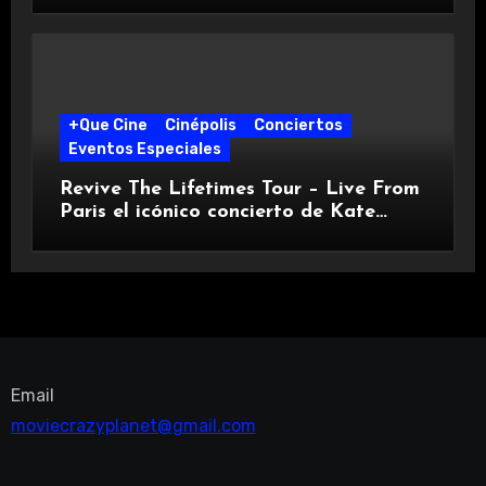
+Que Cine
Cinépolis
Conciertos
Eventos Especiales
Revive The Lifetimes Tour – Live From
Paris el icónico concierto de Kate
Perry con Cinépolis +QUE CINE
Email
moviecrazyplanet@gmail.com