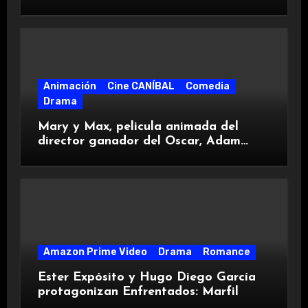
Animación
Cine CANÍBAL
Comedia
Drama
Mary y Max, pelicula animada del
director ganador del Oscar, Adam
Elliot
Amazon Prime Video
Drama
Romance
Ester Expósito y Hugo Diego García
protagonizan Enfrentados: Marfil