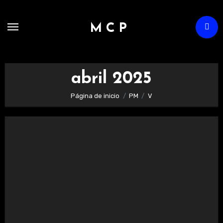
Ir
al
M C P
contenido
abril 2025
Página de inicio
PM
V