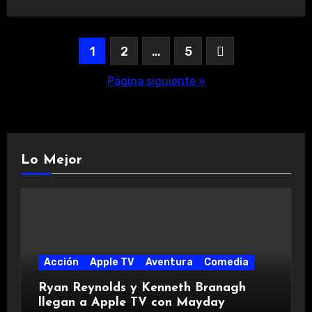
Paginación
1
2
…
5
de
Página siguiente »
entradas
Lo Mejor
Acción
Apple TV
Aventura
Comedia
Ryan Reynolds y Kenneth Branagh
llegan a Apple TV con Mayday