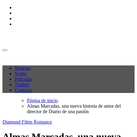
Ir
al
contenido
M C P
M C P
Noticias
Series
Películas
Trailers
Contacto
Página de inicio
Almas Marcadas, una nueva historia de amor del
director de Diario de una pasión
Diamond Films
Romance
Almas Marcadas, una nueva