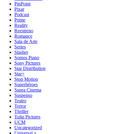
PinPoint
Pixar
Podcast
Prime
Reality
Reestreno
Romance
Sala de Arte
Series
Slasher
Somos Piano
Sony Pictures
Star Distribution
Star+
Stop Motion
Superhéroes
Supra Cinema
Suspenso
Teatro
Terror
Thriller
Tulip Pictures
UCM
Uncategorized
Universal +