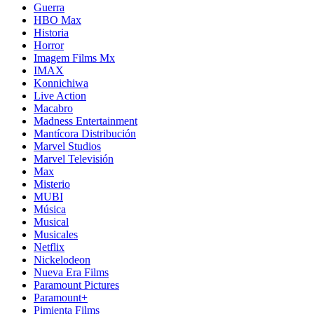
Guerra
HBO Max
Historia
Horror
Imagem Films Mx
IMAX
Konnichiwa
Live Action
Macabro
Madness Entertainment
Mantícora Distribución
Marvel Studios
Marvel Televisión
Max
Misterio
MUBI
Música
Musical
Musicales
Netflix
Nickelodeon
Nueva Era Films
Paramount Pictures
Paramount+
Pimienta Films