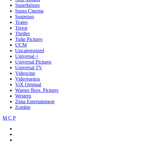
Superhéroes
Supra Cinema
Suspenso
Teatro
Terror
Thriller
Tulip Pictures
UCM
Uncategorized
Universal +
Universal Pictures
Universal TV
Videocine
Videojuegos
ViX Original
Warner Bros. Pictures
Western
Zima Entertainment
Zombie
M C P