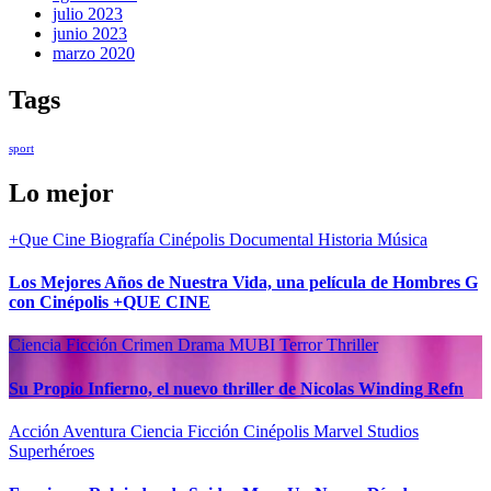
julio 2023
junio 2023
marzo 2020
Tags
sport
Lo mejor
+Que Cine
Biografía
Cinépolis
Documental
Historia
Música
Los Mejores Años de Nuestra Vida, una película de Hombres G
con Cinépolis +QUE CINE
Ciencia Ficción
Crimen
Drama
MUBI
Terror
Thriller
Su Propio Infierno, el nuevo thriller de Nicolas Winding Refn
Acción
Aventura
Ciencia Ficción
Cinépolis
Marvel Studios
Superhéroes