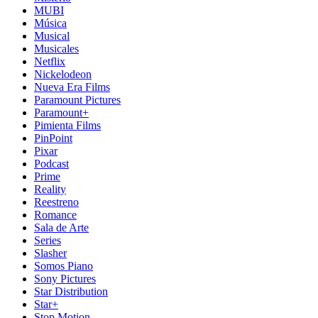
MUBI
Música
Musical
Musicales
Netflix
Nickelodeon
Nueva Era Films
Paramount Pictures
Paramount+
Pimienta Films
PinPoint
Pixar
Podcast
Prime
Reality
Reestreno
Romance
Sala de Arte
Series
Slasher
Somos Piano
Sony Pictures
Star Distribution
Star+
Stop Motion