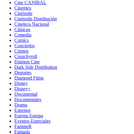
Cine CANÍBAL
Cinemex
Cinépolis
Cinépolis Distribución
Cineteca Nacional
Clásicos
Comedia
Comics
Conciertos
Crimen
Crunchyroll
Daimon Cine
Dark Side Distribution
Deportes
Diamond Films
Disney
Disney+
Documental
Documentales
Drama
Estrenos
Europa Europa
Eventos Especiales
FanimeR
Fantasía