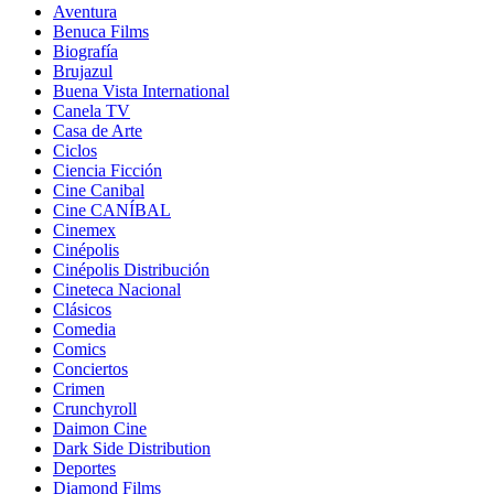
Aventura
Benuca Films
Biografía
Brujazul
Buena Vista International
Canela TV
Casa de Arte
Ciclos
Ciencia Ficción
Cine Canibal
Cine CANÍBAL
Cinemex
Cinépolis
Cinépolis Distribución
Cineteca Nacional
Clásicos
Comedia
Comics
Conciertos
Crimen
Crunchyroll
Daimon Cine
Dark Side Distribution
Deportes
Diamond Films