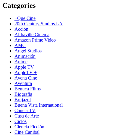
Categories
+Que Cine
20th Century Studios LA
Acción
Alfhaville Cinema
Amazon Prime Video
AMC
Angel Studios
Animación
Anime
Apple TV
AppleTV +
Avena Cine
Aventura
Benuca Films
Biografía
Brujazul
Buena Vista International
Canela TV
Casa de Arte
Ciclos
Ciencia Ficción
Cine Canibal