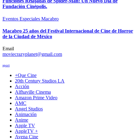
Funciones Relajadas de Spider-Man: Un Nuevo Día de
Fundación Cinépolis.
Eventos Especiales
Macabro
Macabro 25 años del Festival Internacional de Cine de Horror
de la Ciudad de México
Email
moviecrazyplanet@gmail.com
sport
+Que Cine
20th Century Studios LA
Acción
Alfhaville Cinema
Amazon Prime Video
AMC
Angel Studios
Animación
Anime
Apple TV
AppleTV +
Avena Cine