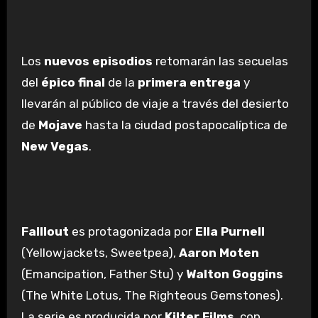
Los
nuevos episodios
retomarán las secuelas
del
épico final
de la
primera entrega
y
llevarán al público de viaje a través del desierto
de
Mojave
hasta la ciudad postapocalíptica de
New Vegas
.
Falllout
es protagonizada por
Ella Purnell
(Yellowjackets, Sweetpea),
Aaron Moten
(Emancipation, Father Stu) y
Walton Goggins
(The White Lotus, The Righteous Gemstones).
La serie es producida por
Kilter Films
, con