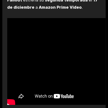
Fallout
estrena su
segunda temporada
el
17
de diciembre
a
Amazon Prime Video
.