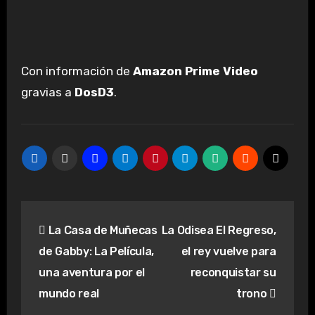
Con información de
Amazon Prime Video
gravias a
DosD3
.
Navegación
La Casa de Muñecas
La Odisea El Regreso,
de
de Gabby: La Película,
el rey vuelve para
entradas
una aventura por el
reconquistar su
mundo real
trono