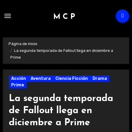
Ir
al
M C P
contenido
Página de inicio
La segunda temporada de Fallout llega en diciembre a
Prime
Acción
Aventura
Ciencia Ficción
Drama
Prime
La segunda temporada
de Fallout llega en
diciembre a Prime