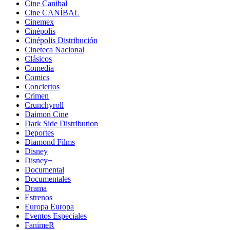
Cine Canibal
Cine CANÍBAL
Cinemex
Cinépolis
Cinépolis Distribución
Cineteca Nacional
Clásicos
Comedia
Comics
Conciertos
Crimen
Crunchyroll
Daimon Cine
Dark Side Distribution
Deportes
Diamond Films
Disney
Disney+
Documental
Documentales
Drama
Estrenos
Europa Europa
Eventos Especiales
FanimeR