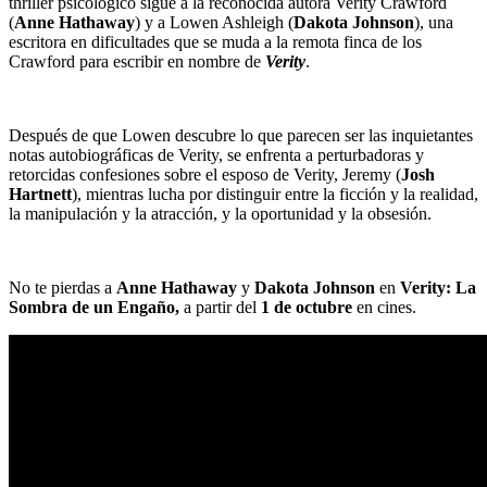
thriller psicológico sigue a la reconocida autora Verity Crawford
(
Anne Hathaway
) y a Lowen Ashleigh (
Dakota Johnson
), una
escritora en dificultades que se muda a la remota finca de los
Crawford para escribir en nombre de
Verity
.
Después de que Lowen descubre lo que parecen ser las inquietantes
notas autobiográficas de Verity, se enfrenta a perturbadoras y
retorcidas confesiones sobre el esposo de Verity, Jeremy (
Josh
Hartnett
), mientras lucha por distinguir entre la ficción y la realidad,
la manipulación y la atracción, y la oportunidad y la obsesión.
No te pierdas a
Anne Hathaway
y
Dakota Johnson
en
Verity: La
Sombra de un Engaño,
a partir del
1 de octubre
en cines.