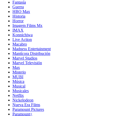
Fantasía
Guerra
HBO Max
Historia
Horror
Imagem Films Mx
IMAX
Konnichiwa
Live Action
Macabro
Madness Entertainment
Mantícora Distribución
Marvel Studios
Marvel Televisión
Max
Misterio
MUBI
Música
Musical
Musicales
Netflix
Nickelodeon
Nueva Era Films
Paramount Pictures
Paramount+