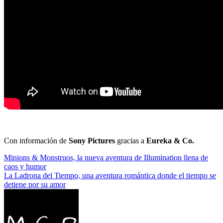
Con información de
Sony Pictures
gracias a
Eureka & Co.
Navegación
Minions & Monstruos, la nueva aventura de Illumination llena de
caos y humor
de
La Ladrona del Tiempo, una aventura romántica donde el tiempo se
entradas
detiene por su amor