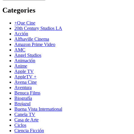
Categories
+Que Cine
20th Century Studios LA
Acción
Alfhaville Cinema
Amazon Prime Video
AMC
Angel Studios
Animación
Anime
Apple TV
AppleTV +
Avena Cine
Aventura
Benuca Films
Biografía
Brujazul
Buena Vista International
Canela TV
Casa de Arte
Ciclos
Ciencia Ficción