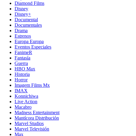
Diamond Films
Disney
Disney+
Documental
Documentales
Drama
Estrenos
Europa Europa
Eventos Especiales
FanimeR
Fantasía
Guerra
HBO Max
Historia
Horror
Imagem Films Mx
IMAX
Konnichiwa
Live Action
Macabro
Madness Entertainment
Mantícora Distribución
Marvel Studios
Marvel Televisión
Max