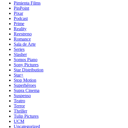
Pimienta Films
PinPoint
Pixar
Podcast
Prime
Reality
Reestreno
Romance
Sala de Arte
Series
Slasher
Somos Piano
Sony Pictures
Star Distribution
Star+
Stop Motion
Superhéroes
Supra Cinema
Suspenso
Teatro
Terror
Thriller
Tulip Pictures
UCM
Uncategorized