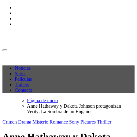
Ir
al
contenido
M C P
M C P
Noticias
Series
Películas
Trailers
Contacto
Página de inicio
Anne Hathaway y Dakota Johnson protagonizan
Verity: La Sombra de un Engaño
Crimen
Drama
Misterio
Romance
Sony Pictures
Thriller
Anne Hathaway y Dakota