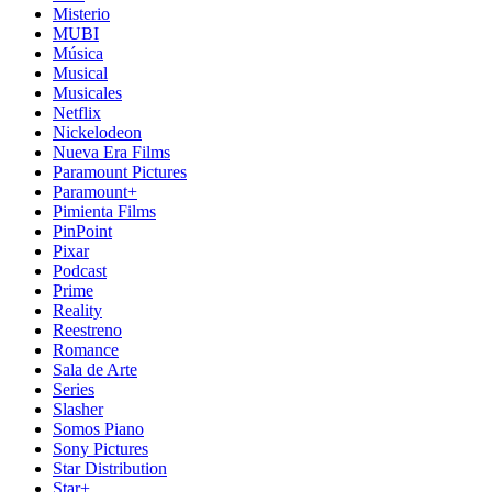
Misterio
MUBI
Música
Musical
Musicales
Netflix
Nickelodeon
Nueva Era Films
Paramount Pictures
Paramount+
Pimienta Films
PinPoint
Pixar
Podcast
Prime
Reality
Reestreno
Romance
Sala de Arte
Series
Slasher
Somos Piano
Sony Pictures
Star Distribution
Star+