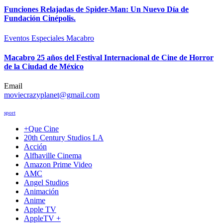
Funciones Relajadas de Spider-Man: Un Nuevo Día de
Fundación Cinépolis.
Eventos Especiales
Macabro
Macabro 25 años del Festival Internacional de Cine de Horror
de la Ciudad de México
Email
moviecrazyplanet@gmail.com
sport
+Que Cine
20th Century Studios LA
Acción
Alfhaville Cinema
Amazon Prime Video
AMC
Angel Studios
Animación
Anime
Apple TV
AppleTV +