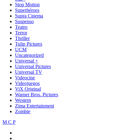
Stop Motion
Superhéroes
Supra Cinema
Suspenso
Teatro
Terror
Thriller
Tulip Pictures
UCM
Uncategorized
Universal +
Universal Pictures
Universal TV
Videocine
Videojuegos
ViX Original
Warner Bros. Pictures
Western
Zima Entertainment
Zombie
M C P