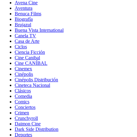
Avena Cine
Aventura
Benuca Films
Biografía
Brujazul
Buena Vista International
Canela TV
Casa de Arte
Ciclos
Ciencia Ficción
Cine Canibal
Cine CANÍBAL
Cinemex
Cinépolis
Cinépolis Distribución
Cineteca Nacional
Clásicos
Comedia
Comics
Conciertos
Crimen
Crunchyroll
Daimon Cine
Dark Side Distribution
Deportes