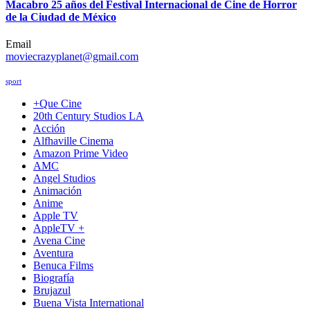
Macabro 25 años del Festival Internacional de Cine de Horror
de la Ciudad de México
Email
moviecrazyplanet@gmail.com
sport
+Que Cine
20th Century Studios LA
Acción
Alfhaville Cinema
Amazon Prime Video
AMC
Angel Studios
Animación
Anime
Apple TV
AppleTV +
Avena Cine
Aventura
Benuca Films
Biografía
Brujazul
Buena Vista International