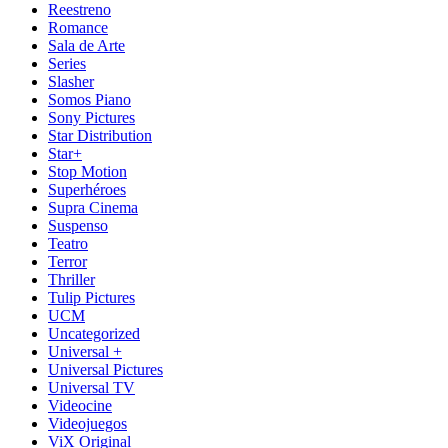
Reestreno
Romance
Sala de Arte
Series
Slasher
Somos Piano
Sony Pictures
Star Distribution
Star+
Stop Motion
Superhéroes
Supra Cinema
Suspenso
Teatro
Terror
Thriller
Tulip Pictures
UCM
Uncategorized
Universal +
Universal Pictures
Universal TV
Videocine
Videojuegos
ViX Original