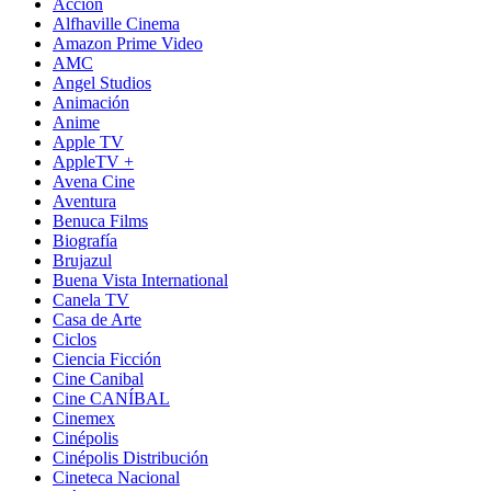
Acción
Alfhaville Cinema
Amazon Prime Video
AMC
Angel Studios
Animación
Anime
Apple TV
AppleTV +
Avena Cine
Aventura
Benuca Films
Biografía
Brujazul
Buena Vista International
Canela TV
Casa de Arte
Ciclos
Ciencia Ficción
Cine Canibal
Cine CANÍBAL
Cinemex
Cinépolis
Cinépolis Distribución
Cineteca Nacional