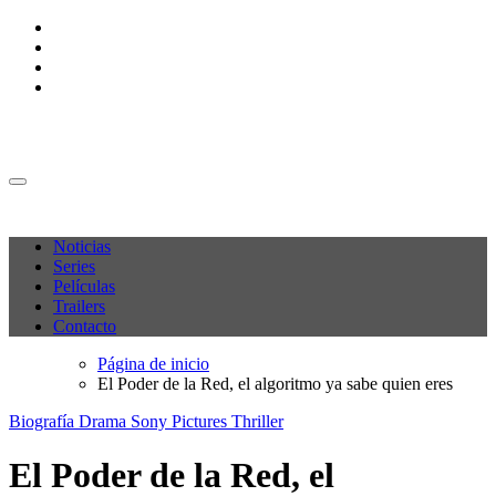
Ir
al
contenido
M C P
M C P
Noticias
Series
Películas
Trailers
Contacto
Página de inicio
El Poder de la Red, el algoritmo ya sabe quien eres
Biografía
Drama
Sony Pictures
Thriller
El Poder de la Red, el