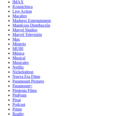
IMAX
Konnichiwa
Live Action
Macabro
Madness Entertainment
Mantícora Distribución
Marvel Studios
Marvel Televisión
Max
Misterio
MUBI
Música
Musical
Musicales
Netflix
Nickelodeon
Nueva Era Films
Paramount Pictures
Paramount+
Pimienta Films
PinPoint
Pixar
Podcast
Prime
Reality