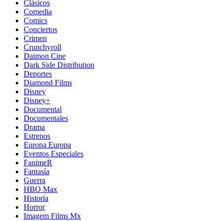
Clásicos
Comedia
Comics
Conciertos
Crimen
Crunchyroll
Daimon Cine
Dark Side Distribution
Deportes
Diamond Films
Disney
Disney+
Documental
Documentales
Drama
Estrenos
Europa Europa
Eventos Especiales
FanimeR
Fantasía
Guerra
HBO Max
Historia
Horror
Imagem Films Mx