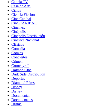
Canela TV
Casa de Arte
Ciclos
Ciencia Ficción
Cine Canibal
Cine CANÍBAL
Cinemex
Cinépolis
Cinépolis Distribución
Cineteca Nacional
Clásicos
Comedia
Comics
Conciertos
Crimen
Crunchyroll
Daimon Cine
Dark Side Distribution
Deportes
Diamond Films
Disney
Disney+
Documental
Documentales
Drama