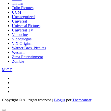
Thriller
Tulip Pictures
UCM
Uncategorized
Universal +
Universal Pictures
Universal TV
Videocine
Videojuegos
ViX Original
Warner Bros. Pictures
Western
Zima Entertainment
Zombie
M C P
Copyright © All rights reserved
|
Blogus
por
Themeansar
.