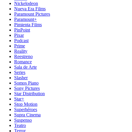
Nickelodeon
Nueva Era Films
Paramount Pictures
Paramount+
Pimienta Films
PinPoint
Pixar
Podcast
Prime
Reality
Reestreno
Romance
Sala de Arte
Series
Slasher
Somos Piano
Sony Pictures
Star Distribution
Star+
Stop Motion
Superhéroes
Supra Cinema
Suspenso
Teatro
Terror