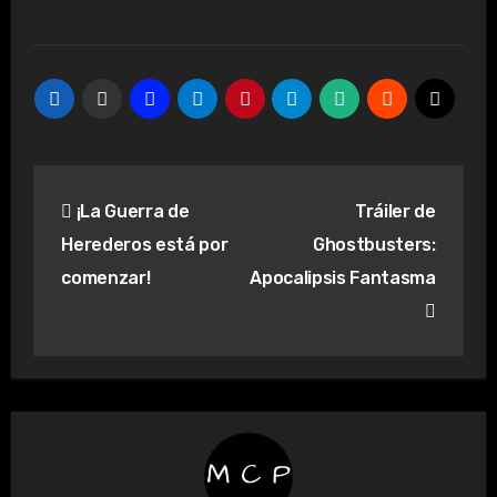
Navegación
¡La Guerra de
Tráiler de
de
Herederos está por
Ghostbusters:
entradas
comenzar!
Apocalipsis Fantasma