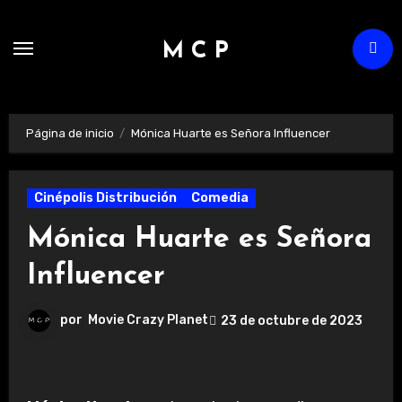
Ir
al
M C P
contenido
Página de inicio
Mónica Huarte es Señora Influencer
Cinépolis Distribución
Comedia
Mónica Huarte es Señora
Influencer
por
Movie Crazy Planet
23 de octubre de 2023