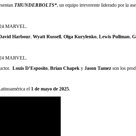
resentan
THUNDERBOLTS
*
, un equipo irreverente liderado por la as
2024 MARVEL.
David Harbour
,
Wyatt Russell
,
Olga Kurylenko
,
Lewis Pullman
,
G
2024 MARVEL.
ductor.
Louis D’Esposito
,
Brian Chapek
y
Jason Tamez
son los prod
 Latinoamérica el
1 de mayo de 2025
.