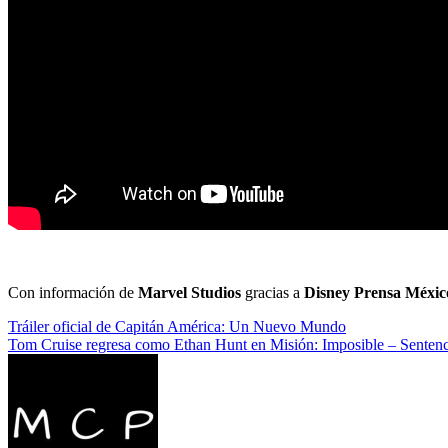
Con información de
Marvel Studios
gracias a
Disney Prensa Méxic
Navegación
Tráiler oficial de Capitán América: Un Nuevo Mundo
Tom Cruise regresa como Ethan Hunt en Misión: Imposible – Sentenc
de
entradas