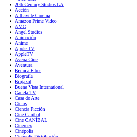
20th Century Studios LA
Acción
Alfhaville Cinema
Amazon Prime Video
AMC
Angel Studios
Animación
Anime
Apple TV
AppleTV +
Avena Cine
Aventura
Benuca Films
Biografía
Brujazul
Buena Vista International
Canela TV
Casa de Arte
Ciclos
Ciencia Ficción
Cine Canibal
Cine CANÍBAL
Cinemex
Cinépolis
Cinépolis Distribución