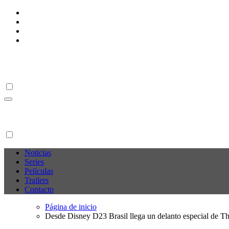
Ir
al
contenido
M C P
M C P
Noticias
Series
Películas
Trailers
Contacto
Página de inicio
Desde Disney D23 Brasil llega un delanto especial de T