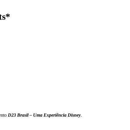
ts*
vento
D23 Brasil – Uma Experiência Disney
.